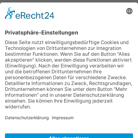
0203-488949-70
0203-488949-99
info@vkm-duisburg.de
Spenden
Jobs & Stellen
Vereinssatzung
VKM-Team
Aufsichtsrat
Podcast
Anfahrt und Lage
Kontakt