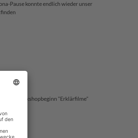
ona-Pause konnte endlich wieder unser
tfinden
UBE: Workshopbeginn "Erklärfilme"
l Media