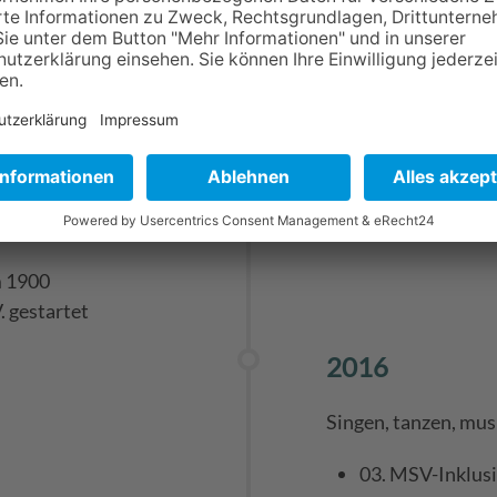
2018
Start des Proj
Inklusion auf 
Beginn der Proj
m 1900
 gestartet
2016
Singen, tanzen, mus
03. MSV-Inklus