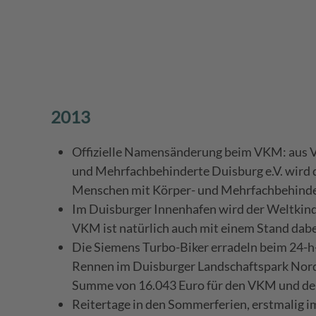
2013
Offizielle Namensänderung beim VKM: aus V
und Mehrfachbehinderte Duisburg e.V. wird d
Menschen mit Körper- und Mehrfachbehinde
Im Duisburger Innenhafen wird der Weltkind
VKM ist natürlich auch mit einem Stand dabe
Die Siemens Turbo-Biker erradeln beim 24-
Rennen im Duisburger Landschaftspark Nord 
Summe von 16.043 Euro für den VKM und de
Reitertage in den Sommerferien, erstmalig i