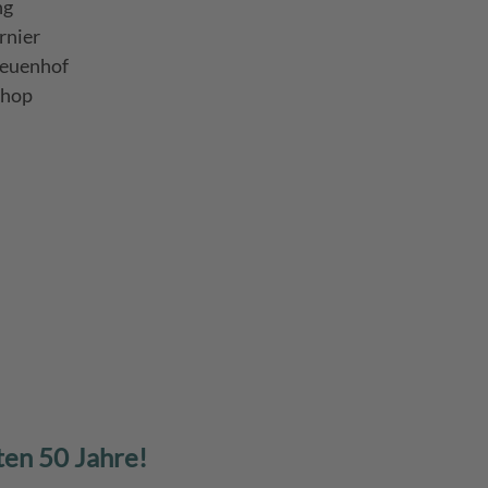
ng
rnier
Neuenhof
shop
ten 50 Jahre!