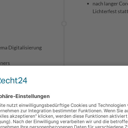
nach langer Cor
Lichterfest stat
ma Digitalisierung
iners
2020
VKM goes YOUT
VKM goes Socia