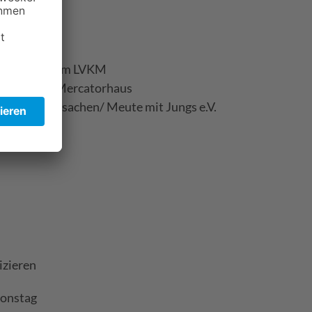
ekts SeWo vom LVKM
dem Weg im Mercatorhaus
ekte Jungensachen/ Meute mit Jungs e.V.
izieren
ionstag