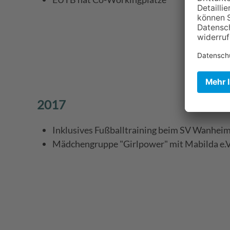
2017
Inklusives Fußballtraining beim SV Wanhei
Mädchengruppe "Girlpower" mit Mabilda e.V.