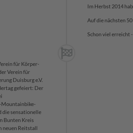
Im Herbst 2014 habe
Auf die nächsten 50
Schon viel erreicht 
erein für Körper-
er Verein für
rung Duisburg e.V.
ertag gefeiert: Der
i
h-Mountainbike-
die sensationelle
n Bunten Kreis
m neuen Reitstall