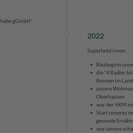
ilhabe gGmbH"
2022
Superheld:innen
Baubeginn unse
die "4 Radler b
Rennen im Land
unsere Wohnvor
Oberhausen
war der VKM mi
Start unseres 
gesunde Ernähr
war unsere sch