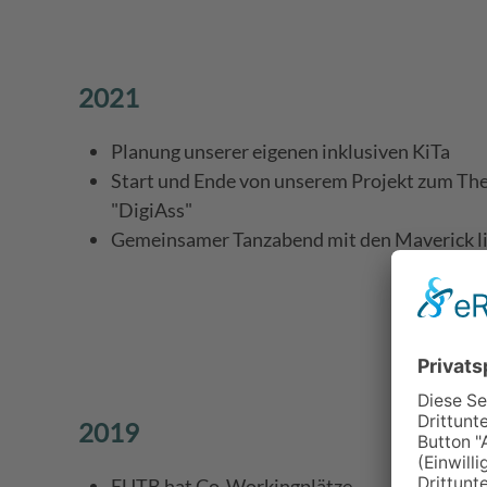
2021
Planung unserer eigenen inklusiven KiTa
Start und Ende von unserem Projekt zum The
"DigiAss"
Gemeinsamer Tanzabend mit den Maverick l
2019
EUTB hat Co-Workingplätze