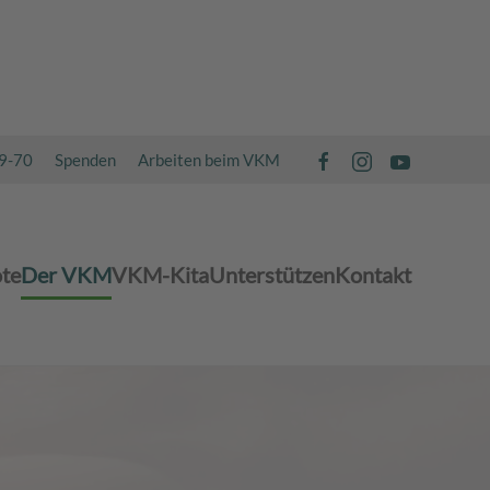
49-70
Spenden
Arbeiten beim VKM
te
Der VKM
VKM-Kita
Unterstützen
Kontakt