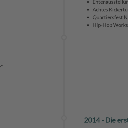
Entenausstellu
Achtes Kickertu
Quartiersfest 
Hip-Hop Work
r“
2014 - Die ers