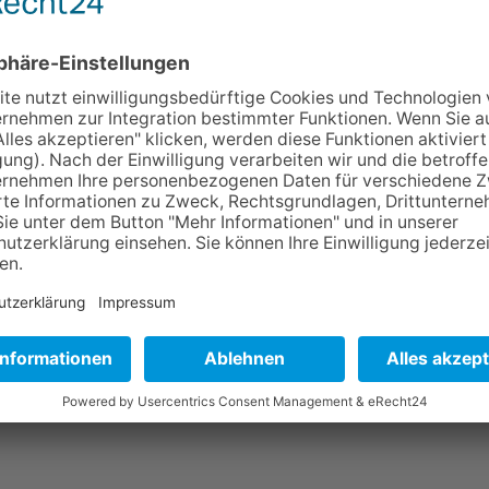
Home
Hinweisgeber
nterne Meldestelle eingerichtet.