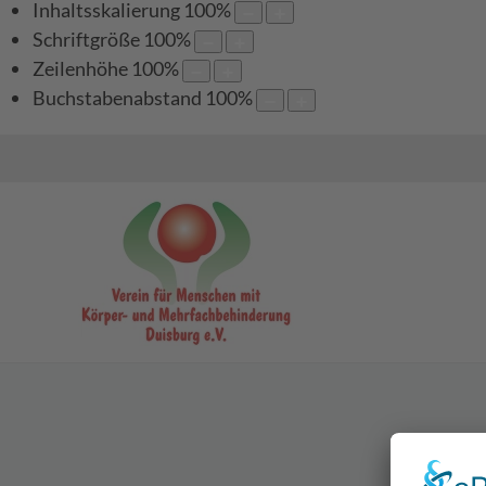
Inhaltsskalierung
100
%
Schriftgröße
100
%
Zeilenhöhe
100
%
Buchstabenabstand
100
%