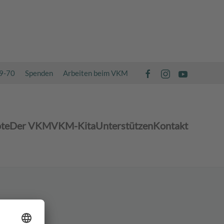
49-70
Spenden
Arbeiten beim VKM
te
Der VKM
VKM-Kita
Unterstützen
Kontakt