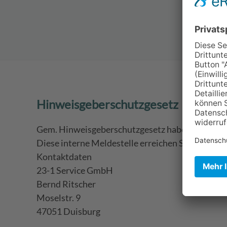
Hinweisgeberschutzgesetz
Gem. Hinweisgeberschutzgesetz haben wir eine i
Diese interne Meldestelle erreichen Sie hier:
Kontaktdaten
23-1 Service GmbH
Bernd Ritscher
Moselstr. 9
47051 Duisburg